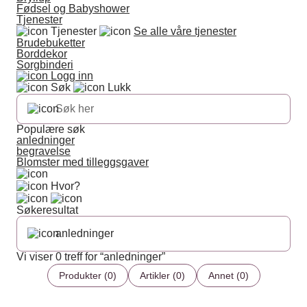
Fødsel og Babyshower
Tjenester
Tjenester
Se alle våre tjenester
Brudebuketter
Borddekor
Sorgbinderi
Logg inn
Søk
Lukk
Populære søk
anledninger
begravelse
Blomster med tilleggsgaver
Hvor?
Søkeresultat
Vi viser 0 treff for “anledninger”
Produkter (0)
Artikler (0)
Annet (0)