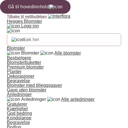
Gå til hovedinnhold
Tilbake til nettbutikken
Hegges Blomster
Logg inn
Blomster
Blomster
Alle blomster
Bestselgere
Blomsterbuketter
Premium blomster
Planter
Dekorasjoner
Begravelse
Blomster med tilleggsgaver
Gave uten blomster
Anledninger
Anledninger
Alle anledninger
Gratulerer
Kjærlighet
God bedring
Kondolanse
Begravelse
Bryllup