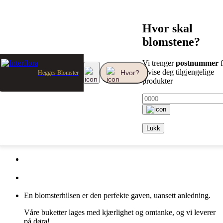
Blomster
Bestselgere
Hvor skal
blomstene?
Bestselgere
Vi trenger
postnummer
f
Sorter
å vise deg tilgjengelige
Hvor?
Hegges Blomster
Pris lav-høy
produkter
Pris høy-lav
Stigende alfabetisk
Lukk
En blomsterhilsen er den perfekte gaven, uansett anledning.
Våre buketter lages med kjærlighet og omtanke, og vi leverer
på døra!