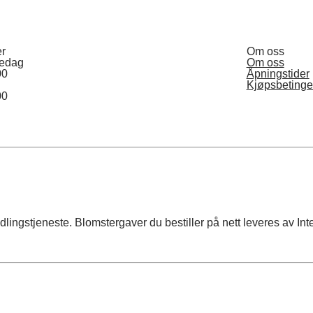
er
Om oss
redag
Om oss
00
Åpningstider
Kjøpsbetinge
00
ingstjeneste. Blomstergaver du bestiller på nett leveres av Inte