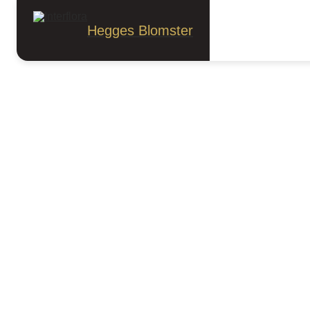
Anledninger
Kjærlighet
Kjærlighet
Hegges Blomster
Sorter